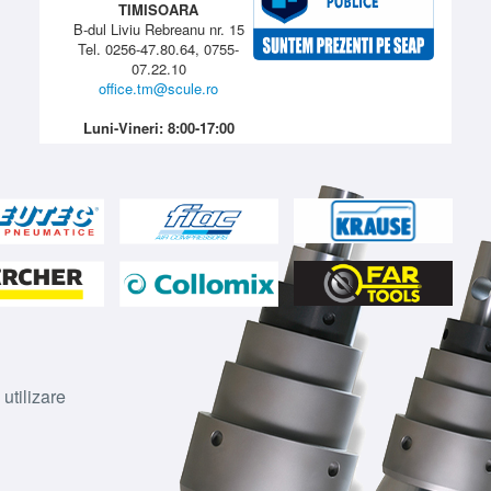
TIMISOARA
B-dul Liviu Rebreanu nr. 15
Tel. 0256-47.80.64, 0755-
07.22.10
office.tm@scule.ro
Luni-Vineri: 8:00-17:00
 utilizare