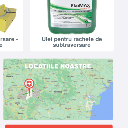
rsare -
Ulei pentru rachete de
e
subtraversare