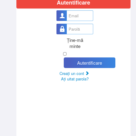
Autentificare
Nume utilizator
Parolă
Ţine-mă
minte
Autentificare
Creaţi un cont
Aţi uitat parola?