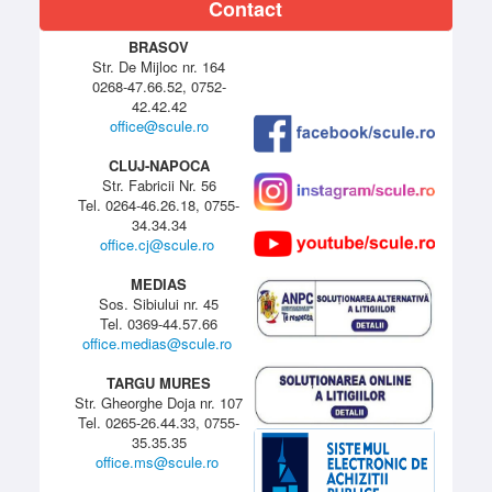
Contact
BRASOV
Str. De Mijloc nr. 164
0268-47.66.52, 0752-
42.42.42
office@scule.ro
CLUJ-NAPOCA
Str. Fabricii Nr. 56
Tel. 0264-46.26.18, 0755-
34.34.34
office.cj@scule.ro
MEDIAS
Sos. Sibiului nr. 45
Tel. 0369-44.57.66
office.medias@scule.ro
TARGU MURES
Str. Gheorghe Doja nr. 107
Tel. 0265-26.44.33, 0755-
35.35.35
office.ms@scule.ro