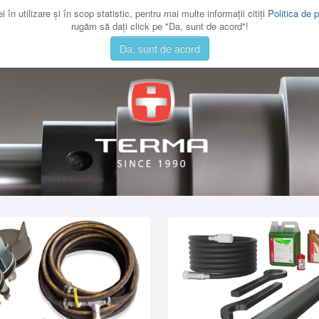
 în utilizare şi în scop statistic, pentru mai multe informaţii citiţi
Politica de p
rugăm să daţi click pe "Da, sunt de acord"!
Da, sunt de acord