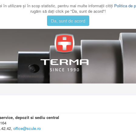
 în utilizare şi în scop statistic, pentru mai multe informaţii citiţi
Politica de p
rugăm să daţi click pe "Da, sunt de acord"!
Da, sunt de acord
rvice, depozit si sediu central
. 164
2.42.42,
office@scule.ro