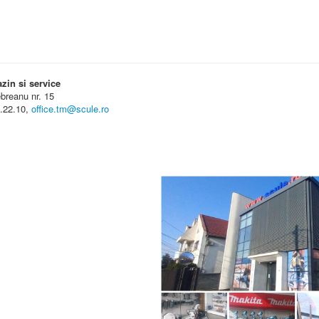
in si service
ebreanu nr. 15
7.22.10,
office.tm@scule.ro