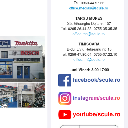
Tel. 0369-44.57.66
office.medias@scule.ro
TARGU MURES
Str. Gheorghe Doja nr. 107
Tel. 0265-26.44.33, 0755-35.35.35
office.ms@scule.ro
TIMISOARA
B-dul Liviu Rebreanu nr. 15
Tel. 0256-47.80.64, 0755-07.22.10
office.tm@scule.ro
Luni-Vineri: 8:00-17:00