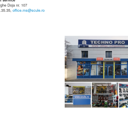
rghe Doja nr. 107
5.35.35,
office.ms@scule.ro