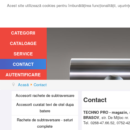
Acest site utilizează cookies pentru îmbunătăţirea funcţionalităţii, uşurinţei
CATEGORII
CATALOAGE
SERVICE
CONTACT
AUTENTIFICARE
Acasă
Contact
Accesorii rachete de subtraversare
Contact
Accesorii curatat tevi de otel dupa
batere
TECHNO PRO - magazin, se
BRASOV
, str. De Mijloc nr
Rachete de subtraversare - seturi
Tel. 0268-47.66.52, 0752-4
complete