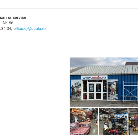
in si service
ii Nr. 56
4.34.34,
office.cj@scule.ro