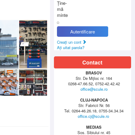
Ţine-
mă
minte
Autentificare
Creaţi un cont
Aţi uitat parola?
Contact
BRASOV
Str. De Mijloc nr. 164
0268-47.66.52, 0752-42.42.42
office@scule.ro
CLUJ-NAPOCA
Str. Fabricii Nr. 56
Tel. 0264-46.26.18, 0755-34.34.34
office.cj@scule.ro
MEDIAS
Sos. Sibiului nr. 45