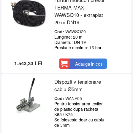
TERMA-MAX
WAWSO10 - extraplat
20 m DN19
Cod:
WAWSO20
Lungime: 20 m
Diametru: DN 19
Presiune maxima: 16 bar
1.543,33 LEI
Adauga in cos
Dispozitiv tensionare
cablu Ø5mm
Cod:
WANP05
Pentru tensionarea tevilor
de plastic dupa racheta
K65 / K75
Se foloseste doar cu cablu
de 5mm