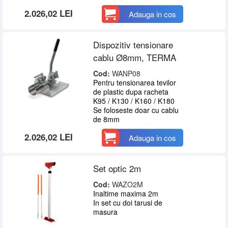
2.026,02 LEI
Adauga in cos
Dispozitiv tensionare
cablu Ø8mm, TERMA
Cod:
WANP08
Pentru tensionarea tevilor
de plastic dupa racheta
K95 / K130 / K160 / K180
Se foloseste doar cu cablu
de 8mm
2.026,02 LEI
Adauga in cos
Set optic 2m
Cod:
WAZO2M
Inaltime maxima 2m
In set cu doi tarusi de
masura