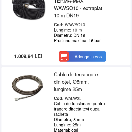
TERMA-MAX
WAWSO10 - extraplat
10 m DN19
Cod:
WAWSO10
Lungime: 10 m
Diametru: DN 19
Presiune maxima: 16 bar
1.009,84 LEI
Adauga in cos
Cablu de tensionare
din oțel, Ø8mm,
lungime 25m
Cod:
WALW25
Cablu de tensionare pentru
tragere directa tevi dupa
racheta
Diametru; 8 mm
Lungime: 25m
Material: otel