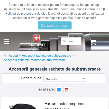
Acest site utilizează cookies pentru îmbunătăţirea funcţionalităţii,
uşurinţei în utilizare şi în scop statistic, pentru mai multe informaţii citiţi
Politica de protectie a datelor
. Dacă vă declaraţi de acord cu utilizarea
cookie-urilor vă rugăm să daţi click pe "Da, sunt de acord"!
Da, sunt de acord
CATEGORII
Acasă
Accesorii rachete de subtraversare
Accesorii generale rachete de subtraversare
CATALOAGE
Accesorii generale rachete de subtraversare
SERVICE
Sortare dupa:
CONTACT
AUTENTIFICARE
Tip afisare:
Furtun motocompresor