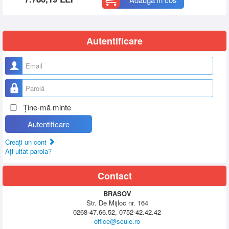
Autentificare
Nume utilizator
Parolă
Ţine-mă minte
Autentificare
Creaţi un cont
Aţi uitat parola?
Contact
BRASOV
Str. De Mijloc nr. 164
0268-47.66.52, 0752-42.42.42
office@scule.ro