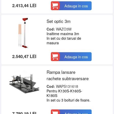
2.413,44 LEI
Adauga in cos
Set optic 3m
Cod:
WAZO3M
Inaltime maxima 3m
In set cu doi tarusi de
masura
2.540,47 LEI
Adauga in cos
Rampa lansare
rachete subtraversare
Cod:
WAPS131618
Pentru K130S-K160S-
K180S
In set cu 3 bolturi de fixare.
7.780,19 LEI
Adauga in cos