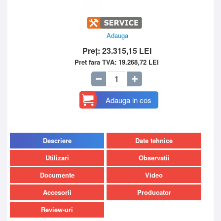
Adauga
Preț:
23.315,15
LEI
Pret fara TVA:
19.268,72
LEI
Adauga in cos
Descriere
Date tehnice
Utilizari
Observatii
Documente
Video
Accesorii
Producator
Review-uri