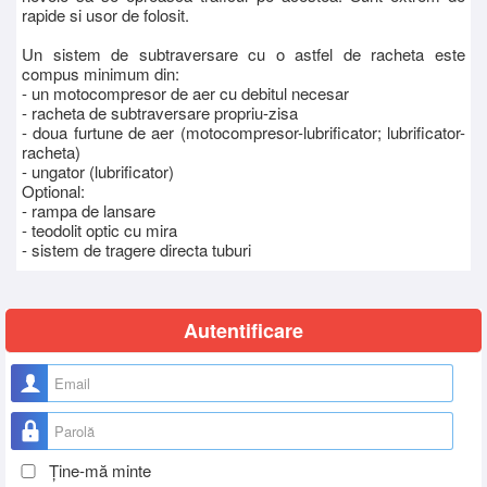
rapide si usor de folosit.
Un sistem de subtraversare cu o astfel de racheta este
compus minimum din:
- un motocompresor de aer cu debitul necesar
- racheta de subtraversare propriu-zisa
- doua furtune de aer (motocompresor-lubrificator; lubrificator-
racheta)
- ungator (lubrificator)
Optional:
- rampa de lansare
- teodolit optic cu mira
- sistem de tragere directa tuburi
Autentificare
Nume utilizator
Parolă
Ţine-mă minte