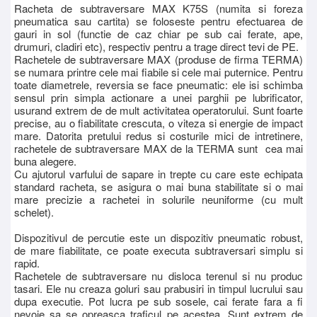
Racheta de subtraversare MAX K75S (numita si foreza
pneumatica sau cartita) se foloseste pentru efectuarea de
gauri in sol (functie de caz chiar pe sub cai ferate, ape,
drumuri, cladiri etc), respectiv pentru a trage direct tevi de PE.
Rachetele de subtraversare MAX (produse de firma TERMA)
se numara printre cele mai fiabile si cele mai puternice. Pentru
toate diametrele, reversia se face pneumatic: ele isi schimba
sensul prin simpla actionare a unei parghii pe lubrificator,
usurand extrem de de mult activitatea operatorului. Sunt foarte
precise, au o fiabilitate crescuta, o viteza si energie de impact
mare. Datorita pretului redus si costurile mici de intretinere,
rachetele de subtraversare MAX de la TERMA sunt cea mai
buna alegere.
Cu ajutorul varfului de sapare in trepte cu care este echipata
standard racheta, se asigura o mai buna stabilitate si o mai
mare precizie a rachetei in solurile neuniforme (cu mult
schelet).
Dispozitivul de percutie este un dispozitiv pneumatic robust,
de mare fiabilitate, ce poate executa subtraversari simplu si
rapid.
Rachetele de subtraversare nu disloca terenul si nu produc
tasari. Ele nu creaza goluri sau prabusiri in timpul lucrului sau
dupa executie. Pot lucra pe sub sosele, cai ferate fara a fi
nevoie sa se opreasca traficul pe acestea. Sunt extrem de