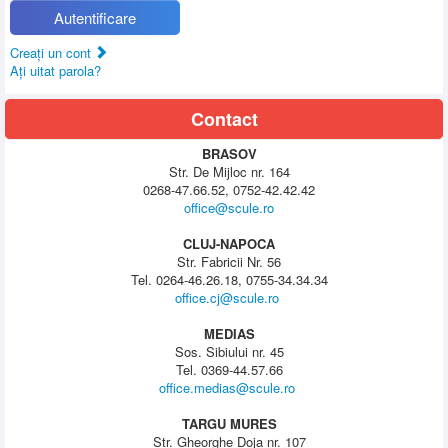
Autentificare
Creaţi un cont
Aţi uitat parola?
Contact
BRASOV
Str. De Mijloc nr. 164
0268-47.66.52, 0752-42.42.42
office@scule.ro
CLUJ-NAPOCA
Str. Fabricii Nr. 56
Tel. 0264-46.26.18, 0755-34.34.34
office.cj@scule.ro
MEDIAS
Sos. Sibiului nr. 45
Tel. 0369-44.57.66
office.medias@scule.ro
TARGU MURES
Str. Gheorghe Doja nr. 107