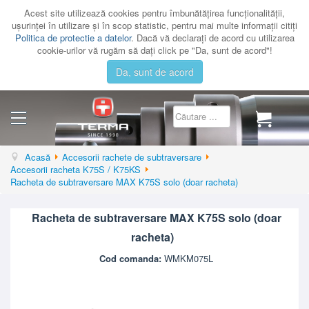
Acest site utilizează cookies pentru îmbunătăţirea funcţionalităţii,
uşurinţei în utilizare şi în scop statistic, pentru mai multe informaţii citiţi
Politica de protectie a datelor
. Dacă vă declaraţi de acord cu utilizarea
cookie-urilor vă rugăm să daţi click pe "Da, sunt de acord"!
Da, sunt de acord
CATEGORII
Acasă
Accesorii rachete de subtraversare
Accesorii racheta K75S / K75KS
CATALOAGE
Racheta de subtraversare MAX K75S solo (doar racheta)
SERVICE
Racheta de subtraversare MAX K75S solo (doar
CONTACT
racheta)
AUTENTIFICARE
Cod comanda:
WMKM075L