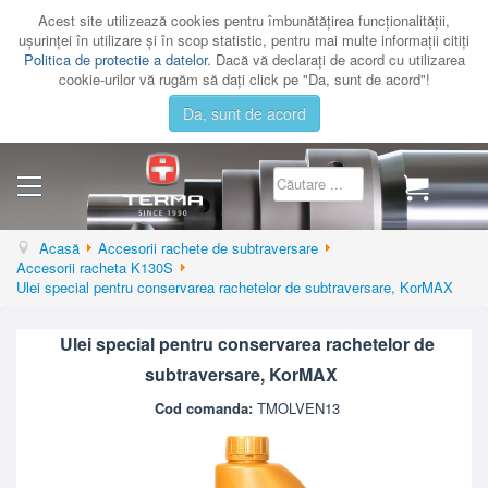
Acest site utilizează cookies pentru îmbunătăţirea funcţionalităţii,
uşurinţei în utilizare şi în scop statistic, pentru mai multe informaţii citiţi
Politica de protectie a datelor
. Dacă vă declaraţi de acord cu utilizarea
cookie-urilor vă rugăm să daţi click pe "Da, sunt de acord"!
Da, sunt de acord
CATEGORII
Acasă
Accesorii rachete de subtraversare
Accesorii racheta K130S
CATALOAGE
Ulei special pentru conservarea rachetelor de subtraversare, KorMAX
SERVICE
Ulei special pentru conservarea rachetelor de
CONTACT
subtraversare, KorMAX
AUTENTIFICARE
Cod comanda:
TMOLVEN13