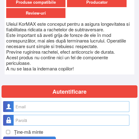
Produse compatibile
Producator
Review-uri
Uleiul KorMAX este conceput pentru a asigura longevitatea si
fiabilitatea ridicata a rachetelor de subtraversare.
Este important să aveti grija de foreze de ele în mod
corespunzător, mai ales după terminarea lucrului. Operatiile
necesare sunt simple si trebuiesc respectate.
Previne ruginirea rachetei, efect anticoroziv de durata.
Acest produs nu contine nici un fel de componente
periculoase.
A nu se lasa la indemana copiilor!
Autentificare
Nume utilizator
Parolă
Ţine-mă minte