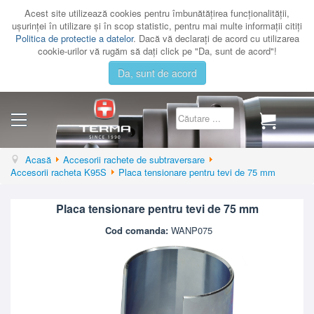
Acest site utilizează cookies pentru îmbunătăţirea funcţionalităţii,
uşurinţei în utilizare şi în scop statistic, pentru mai multe informaţii citiţi
Politica de protectie a datelor
. Dacă vă declaraţi de acord cu utilizarea
cookie-urilor vă rugăm să daţi click pe "Da, sunt de acord"!
Da, sunt de acord
CATEGORII
Acasă
Accesorii rachete de subtraversare
Accesorii racheta K95S
Placa tensionare pentru tevi de 75 mm
CATALOAGE
SERVICE
Placa tensionare pentru tevi de 75 mm
CONTACT
Cod comanda:
WANP075
AUTENTIFICARE