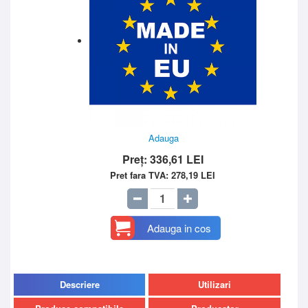
Adauga
Preț:
336,61
LEI
Pret fara TVA:
278,19
LEI
Adauga in cos
Descriere
Utilizari