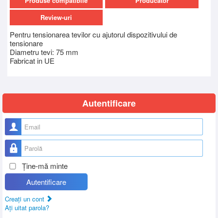
Produse compatibile
Producator
Review-uri
Pentru tensionarea tevilor cu ajutorul dispozitivului de
tensionare
Diametru tevi: 75 mm
Fabricat in UE
Autentificare
Nume utilizator
Parolă
Ţine-mă minte
Autentificare
Creaţi un cont
Aţi uitat parola?