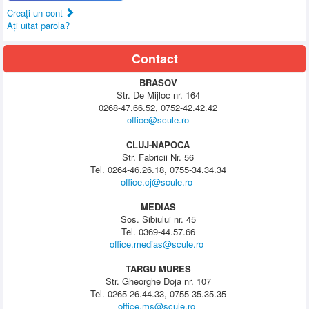
Creaţi un cont
Aţi uitat parola?
Contact
BRASOV
Str. De Mijloc nr. 164
0268-47.66.52, 0752-42.42.42
office@scule.ro
CLUJ-NAPOCA
Str. Fabricii Nr. 56
Tel. 0264-46.26.18, 0755-34.34.34
office.cj@scule.ro
MEDIAS
Sos. Sibiului nr. 45
Tel. 0369-44.57.66
office.medias@scule.ro
TARGU MURES
Str. Gheorghe Doja nr. 107
Tel. 0265-26.44.33, 0755-35.35.35
office.ms@scule.ro