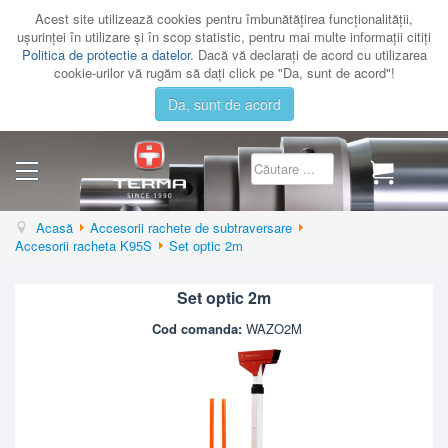
Acest site utilizează cookies pentru îmbunătăţirea funcţionalităţii,
uşurinţei în utilizare şi în scop statistic, pentru mai multe informaţii citiţi
Politica de protectie a datelor
. Dacă vă declaraţi de acord cu utilizarea
cookie-urilor vă rugăm să daţi click pe "Da, sunt de acord"!
Da, sunt de acord
CATEGORII
Acasă
Accesorii rachete de subtraversare
Accesorii racheta K95S
Set optic 2m
CATALOAGE
SERVICE
Set optic 2m
CONTACT
Cod comanda:
WAZO2M
AUTENTIFICARE