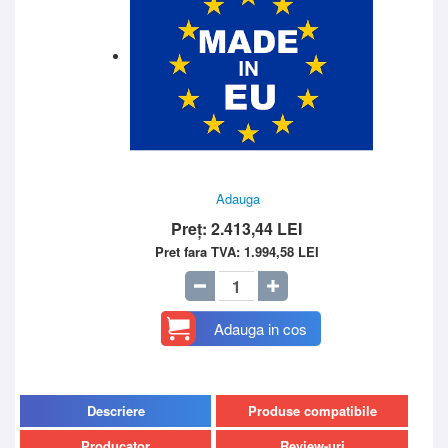
Adauga
Preț:
2.413,44
LEI
Pret fara TVA:
1.994,58
LEI
Adauga in cos
Descriere
Produse compatibile
Producator
Review-uri