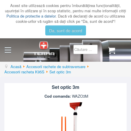
Acest site utilizează cookies pentru îmbunătăţirea funcţionalităţii,
uşurinţei în utilizare şi în scop statistic, pentru mai multe informaţii citiţi
Politica de protectie a datelor
. Dacă vă declaraţi de acord cu utilizarea
cookie-urilor vă rugăm să daţi click pe "Da, sunt de acord"!
Da, sunt de acord
CATEGORII
Acasă
Accesorii rachete de subtraversare
Accesorii racheta K95S
Set optic 3m
CATALOAGE
SERVICE
Set optic 3m
CONTACT
Cod comanda:
WAZO3M
AUTENTIFICARE