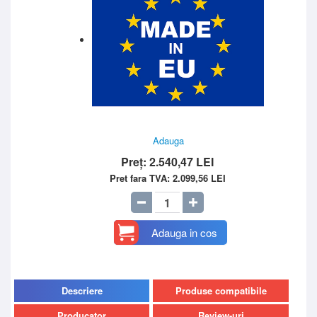
Adauga
Preț:
2.540,47
LEI
Pret fara TVA:
2.099,56
LEI
Adauga in cos
Descriere
Produse compatibile
Producator
Review-uri