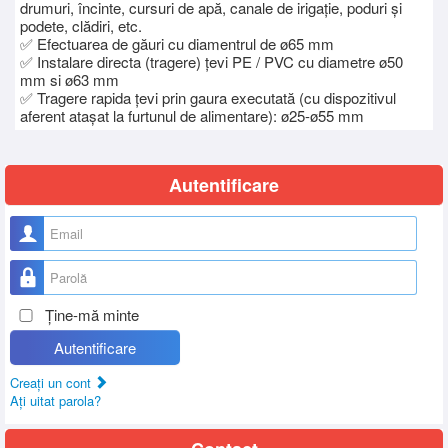
drumuri, încinte, cursuri de apă, canale de irigație, poduri și
podete, clădiri, etc.
✅ Efectuarea de găuri cu diamentrul de ø65 mm
✅ Instalare directa (tragere) țevi PE / PVC cu diametre ø50
mm si ø63 mm
✅
Tragere rapida țevi prin gaura executată (cu dispozitivul
aferent atașat la furtunul de alimentare): ø25-ø55 mm
Autentificare
Nume utilizator
Parolă
Ţine-mă minte
Autentificare
Creaţi un cont
Aţi uitat parola?