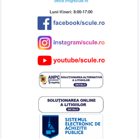
office.tm@scule.ro
Luni-Vineri: 8:00-17:00