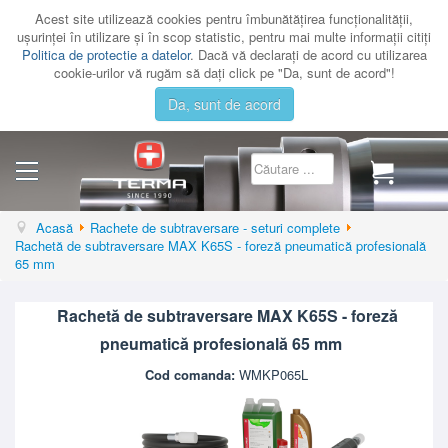
Acest site utilizează cookies pentru îmbunătăţirea funcţionalităţii,
uşurinţei în utilizare şi în scop statistic, pentru mai multe informaţii citiţi
Politica de protectie a datelor
. Dacă vă declaraţi de acord cu utilizarea
cookie-urilor vă rugăm să daţi click pe "Da, sunt de acord"!
Da, sunt de acord
CATEGORII
Acasă
Rachete de subtraversare - seturi complete
Rachetă de subtraversare MAX K65S - foreză pneumatică profesională
CATALOAGE
65 mm
SERVICE
Rachetă de subtraversare MAX K65S - foreză
CONTACT
pneumatică profesională 65 mm
AUTENTIFICARE
Cod comanda:
WMKP065L