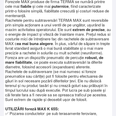
Forezele MAX produse de firma TERMA se numără printre
cele mai
fiabile
și cele mai
puternice
, fiind caracterizate
printr-o folosire simplă, fiabilitate crescută și costuri reduse de
mentenanță.
Rachetele pentru subtraversări TERMA MAX sunt reversibile
prin simpla acționare a unui ventil de pe ungător, ușurând la
maxim activitatea operatorului. Ele sunt
extrem de precise
, au
o energie de impact și viteză de înaintare mare. Prețul redus si
costurile mici de întreținere fac din rachetele de subtraversare
MAX c
ea mai buna alegere
. În plus, vârful de săpare in trepte
livrat standard asigură o mai bună stabilitate și o mai mare
precizie a rachetei in solurile cu mult schelet (neuniforme).
Foreza are un dispozitiv pneumatic de percuție
robust, de
mare fiabilitate
, ce poate executa subtraversări la diferite
diametre, folosind accesorii (expandoare) aferente.
Rachetele de subtraversare (se mai numesc si foreze
pneumatice sau cârtițe) pot fi folosite pentru efectuarea de
găuri in sol necesare pozării diferitelor țevi. Ele nu dislocă
terenul și nu produc tasări și nu crează goluri sau prăbușiri în
timpul lucrului sau după executie. Pot lucra pe sub șosele și
căi ferate fara a fi nevoie sa se opreasca traficul pe acestea.
Sunt extrem de rapide și deosebit ușor de folosit.
UTILIZĂRI foreză MAX K 65S:
✅ Pozarea conductelor pe sub terasamente feroviare,