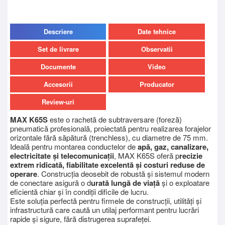
Descriere
Date tehnice
Set de livrare
Observatii
Documente
Video
Accesorii
Producator
Review-uri
MAX K65S
este o rachetă de subtraversare (foreză)
pneumatică profesională, proiectată pentru realizarea forajelor
orizontale fără săpătură (trenchless), cu diametre de 75 mm.
Ideală pentru montarea conductelor de
apă, gaz, canalizare,
electricitate și telecomunicații
, MAX K65S oferă p
recizie
extrem ridicată, fiabilitate excelentă și costuri reduse de
operare
. Construcția deosebit de robustă și sistemul modern
de conectare asigură o d
urată lungă de viață
și o exploatare
eficientă chiar și în condiții dificile de lucru.
Este soluția perfectă pentru firmele de construcții, utilități și
infrastructură care caută un utilaj performant pentru lucrări
rapide și sigure, fără distrugerea suprafeței.